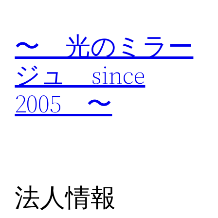
内
容
〜 光のミラー
を
ス
ジュ since
キ
ッ
2005 〜
プ
法人情報