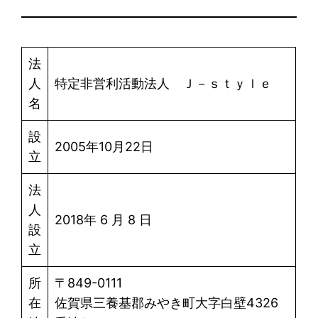
法
人
特定非営利活動法人 Ｊ－ｓｔｙｌｅ
名
設
2005年10月22日
立
法
人
2018年 6 月 8 日
設
立
所
〒849-0111
在
佐賀県三養基郡みやき町大字白壁4326