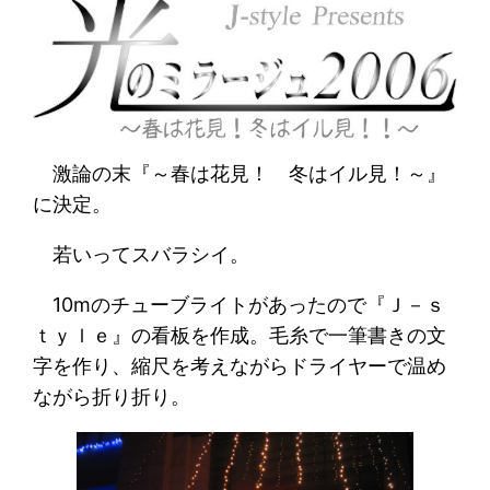
激論の末『～春は花見！ 冬はイル見！～』
に決定。
若いってスバラシイ。
10mのチューブライトがあったので『Ｊ－ｓ
ｔｙｌｅ』の看板を作成。毛糸で一筆書きの文
字を作り、縮尺を考えながらドライヤーで温め
ながら折り折り。