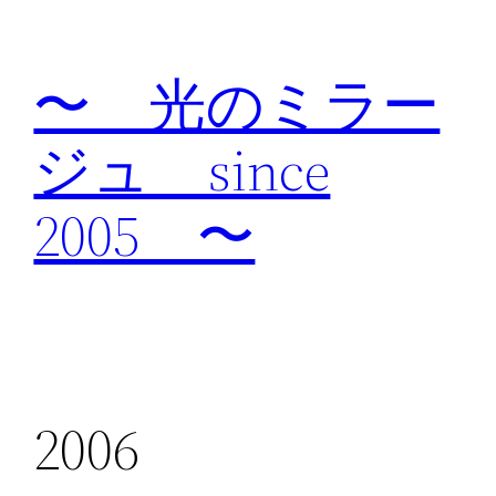
内
容
〜 光のミラー
を
ス
ジュ since
キ
ッ
2005 〜
プ
2006